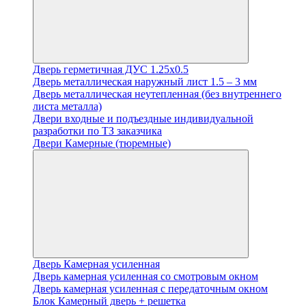
Дверь герметичная ДУС 1.25х0.5
Дверь металлическая наружный лист 1.5 – 3 мм
Дверь металлическая неутепленная (без внутреннего
листа металла)
Двери входные и подъездные индивидуальной
разработки по ТЗ заказчика
Двери Камерные (тюремные)
Дверь Камерная усиленная
Дверь камерная усиленная со смотровым окном
Дверь камерная усиленная с передаточным окном
Блок Камерный дверь + решетка