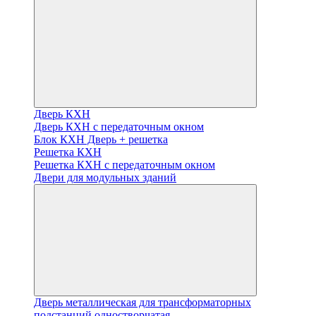
Дверь КХН
Дверь КХН с передаточным окном
Блок КХН Дверь + решетка
Решетка КХН
Решетка КХН с передаточным окном
Двери для модульных зданий
Дверь металлическая для трансформаторных
подстанций одностворчатая