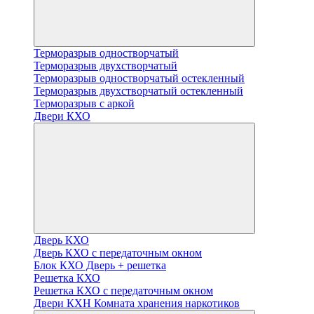
Терморазрыв одностворчатый
Терморазрыв двухстворчатый
Терморазрыв одностворчатый остекленный
Терморазрыв двухстворчатый остекленный
Терморазрыв с аркой
Двери КХО
Дверь КХО
Дверь КХО с передаточным окном
Блок КХО Дверь + решетка
Решетка КХО
Решетка КХО с передаточным окном
Двери КХН Комната хранения наркотиков