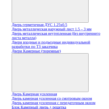
Дверь герметичная ДУС 1.25х0.5
Дверь металлическая наружный лист 1.5 – 3 мм
Дверь металлическая неутепленная (без внутреннего
листа металла)
Двери входные и подъездные индивидуальной
разработки по ТЗ заказчика
Двери Камерные (тюремные)
Дверь Камерная усиленная
Дверь камерная усиленная со смотровым окном
Дверь камерная усиленная с передаточным окном
Блок Камерный дверь + решетка