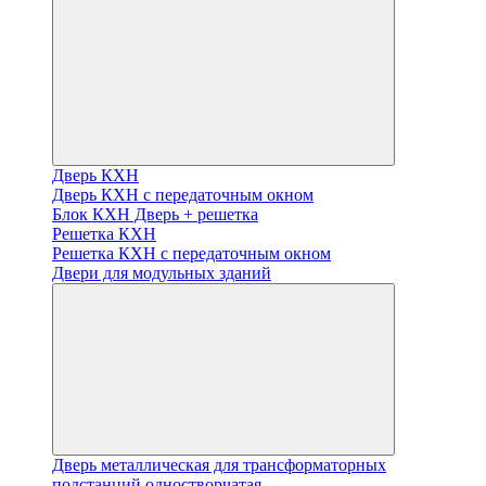
Дверь КХН
Дверь КХН с передаточным окном
Блок КХН Дверь + решетка
Решетка КХН
Решетка КХН с передаточным окном
Двери для модульных зданий
Дверь металлическая для трансформаторных
подстанций одностворчатая