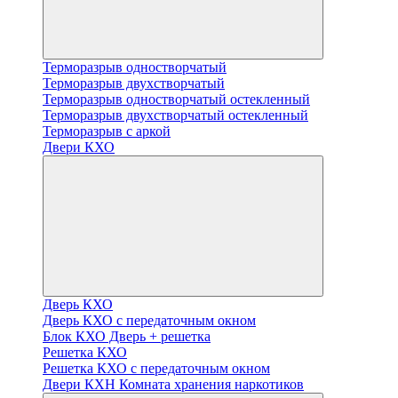
Терморазрыв одностворчатый
Терморазрыв двухстворчатый
Терморазрыв одностворчатый остекленный
Терморазрыв двухстворчатый остекленный
Терморазрыв с аркой
Двери КХО
Дверь КХО
Дверь КХО с передаточным окном
Блок КХО Дверь + решетка
Решетка КХО
Решетка КХО с передаточным окном
Двери КХН Комната хранения наркотиков