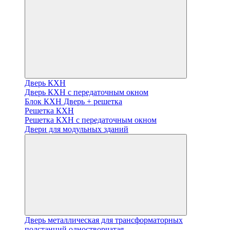
Дверь КХН
Дверь КХН с передаточным окном
Блок КХН Дверь + решетка
Решетка КХН
Решетка КХН с передаточным окном
Двери для модульных зданий
Дверь металлическая для трансформаторных
подстанций одностворчатая