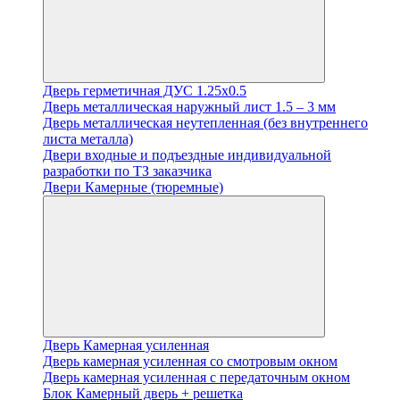
Дверь герметичная ДУС 1.25х0.5
Дверь металлическая наружный лист 1.5 – 3 мм
Дверь металлическая неутепленная (без внутреннего
листа металла)
Двери входные и подъездные индивидуальной
разработки по ТЗ заказчика
Двери Камерные (тюремные)
Дверь Камерная усиленная
Дверь камерная усиленная со смотровым окном
Дверь камерная усиленная с передаточным окном
Блок Камерный дверь + решетка