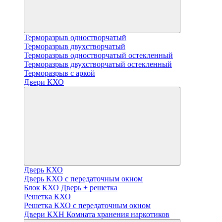
Терморазрыв одностворчатый
Терморазрыв двухстворчатый
Терморазрыв одностворчатый остекленный
Терморазрыв двухстворчатый остекленный
Терморазрыв с аркой
Двери КХО
Дверь КХО
Дверь КХО с передаточным окном
Блок КХО Дверь + решетка
Решетка КХО
Решетка КХО с передаточным окном
Двери КХН Комната хранения наркотиков