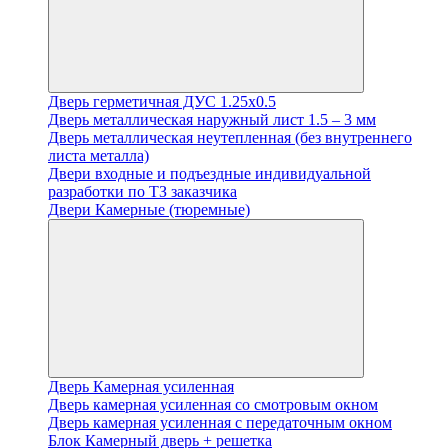
Дверь герметичная ДУС 1.25х0.5
Дверь металлическая наружный лист 1.5 – 3 мм
Дверь металлическая неутепленная (без внутреннего
листа металла)
Двери входные и подъездные индивидуальной
разработки по ТЗ заказчика
Двери Камерные (тюремные)
Дверь Камерная усиленная
Дверь камерная усиленная со смотровым окном
Дверь камерная усиленная с передаточным окном
Блок Камерный дверь + решетка