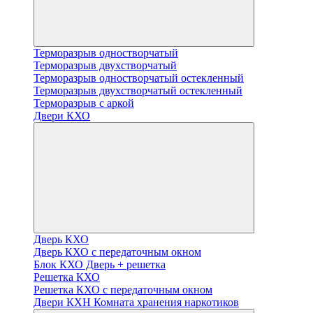
Терморазрыв одностворчатый
Терморазрыв двухстворчатый
Терморазрыв одностворчатый остекленный
Терморазрыв двухстворчатый остекленный
Терморазрыв с аркой
Двери КХО
Дверь КХО
Дверь КХО с передаточным окном
Блок КХО Дверь + решетка
Решетка КХО
Решетка КХО с передаточным окном
Двери КХН Комната хранения наркотиков