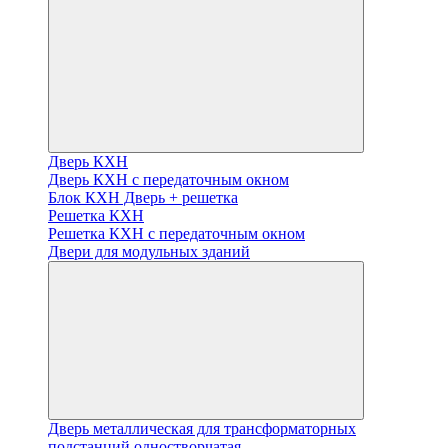
Дверь КХН
Дверь КХН с передаточным окном
Блок КХН Дверь + решетка
Решетка КХН
Решетка КХН с передаточным окном
Двери для модульных зданий
Дверь металлическая для трансформаторных
подстанций одностворчатая