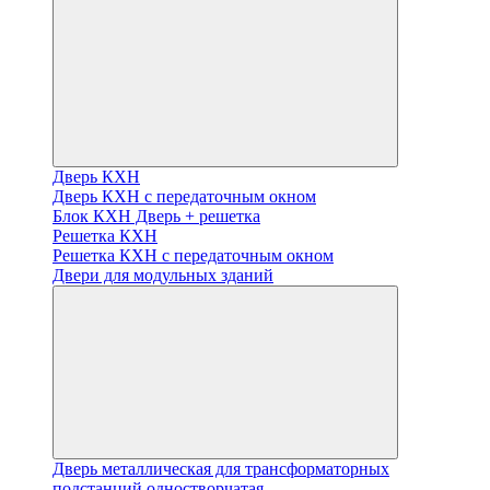
Дверь КХН
Дверь КХН с передаточным окном
Блок КХН Дверь + решетка
Решетка КХН
Решетка КХН с передаточным окном
Двери для модульных зданий
Дверь металлическая для трансформаторных
подстанций одностворчатая