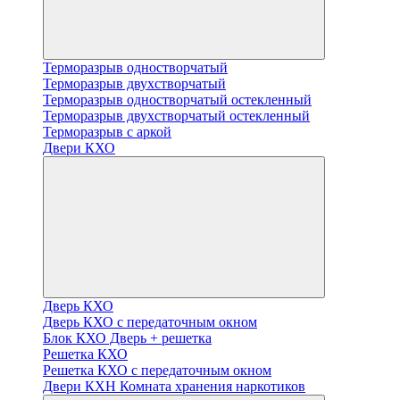
Терморазрыв одностворчатый
Терморазрыв двухстворчатый
Терморазрыв одностворчатый остекленный
Терморазрыв двухстворчатый остекленный
Терморазрыв с аркой
Двери КХО
Дверь КХО
Дверь КХО с передаточным окном
Блок КХО Дверь + решетка
Решетка КХО
Решетка КХО с передаточным окном
Двери КХН Комната хранения наркотиков