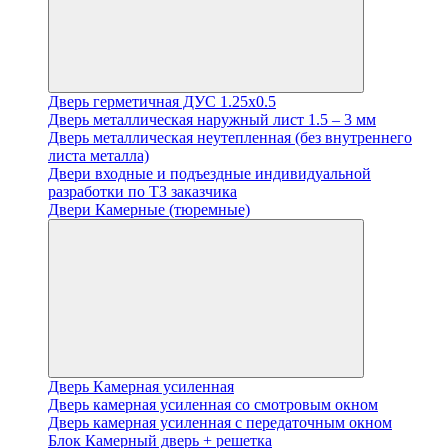
Дверь герметичная ДУС 1.25х0.5
Дверь металлическая наружный лист 1.5 – 3 мм
Дверь металлическая неутепленная (без внутреннего
листа металла)
Двери входные и подъездные индивидуальной
разработки по ТЗ заказчика
Двери Камерные (тюремные)
Дверь Камерная усиленная
Дверь камерная усиленная со смотровым окном
Дверь камерная усиленная с передаточным окном
Блок Камерный дверь + решетка