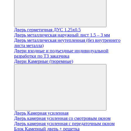
Дверь герметичная ДУС 1.25х0.5
Дверь металлическая наружный лист 1.5 – 3 мм
Дверь металлическая неутепленная (без внутреннего
листа металла)
Двери входные и подъездные индивидуальной
разработки по ТЗ заказчика
Двери Камерные (тюремные)
Дверь Камерная усиленная
Дверь камерная усиленная со смотровым окном
Дверь камерная усиленная с передаточным окном
Блок Камерный дверь + решетка