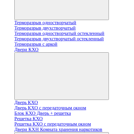
Терморазрыв одностворчатый
Терморазрыв двухстворчатый
Терморазрыв одностворчатый остекленный
Терморазрыв двухстворчатый остекленный
Терморазрыв с аркой
Двери КХО
Дверь КХО
Дверь КХО с передаточным окном
Блок КХО Дверь + решетка
Решетка КХО
Решетка КХО с передаточным окном
Двери КХН Комната хранения наркотиков