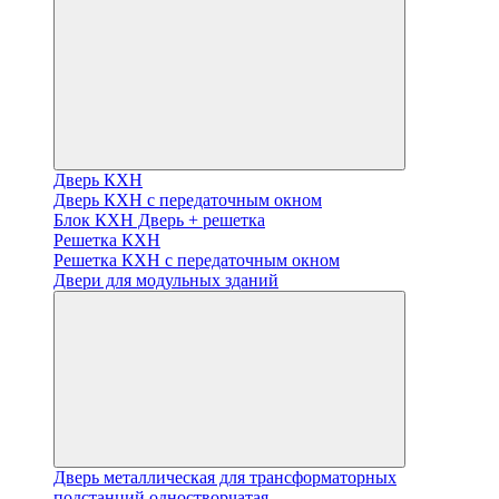
Дверь КХН
Дверь КХН с передаточным окном
Блок КХН Дверь + решетка
Решетка КХН
Решетка КХН с передаточным окном
Двери для модульных зданий
Дверь металлическая для трансформаторных
подстанций одностворчатая