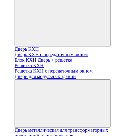
Дверь КХН
Дверь КХН с передаточным окном
Блок КХН Дверь + решетка
Решетка КХН
Решетка КХН с передаточным окном
Двери для модульных зданий
Дверь металлическая для трансформаторных
подстанций одностворчатая