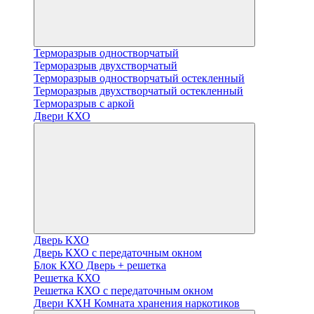
Терморазрыв одностворчатый
Терморазрыв двухстворчатый
Терморазрыв одностворчатый остекленный
Терморазрыв двухстворчатый остекленный
Терморазрыв с аркой
Двери КХО
Дверь КХО
Дверь КХО с передаточным окном
Блок КХО Дверь + решетка
Решетка КХО
Решетка КХО с передаточным окном
Двери КХН Комната хранения наркотиков