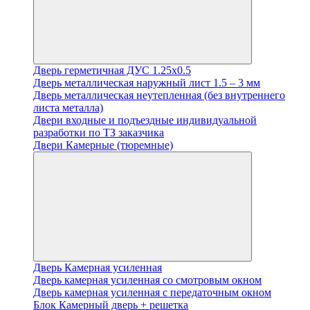
Дверь герметичная ДУС 1.25х0.5
Дверь металлическая наружный лист 1.5 – 3 мм
Дверь металлическая неутепленная (без внутреннего
листа металла)
Двери входные и подъездные индивидуальной
разработки по ТЗ заказчика
Двери Камерные (тюремные)
Дверь Камерная усиленная
Дверь камерная усиленная со смотровым окном
Дверь камерная усиленная с передаточным окном
Блок Камерный дверь + решетка