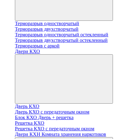
Терморазрыв одностворчатый
Терморазрыв двухстворчатый
Терморазрыв одностворчатый остекленный
Терморазрыв двухстворчатый остекленный
Терморазрыв с аркой
Двери КХО
Дверь КХО
Дверь КХО с передаточным окном
Блок КХО Дверь + решетка
Решетка КХО
Решетка КХО с передаточным окном
Двери КХН Комната хранения наркотиков