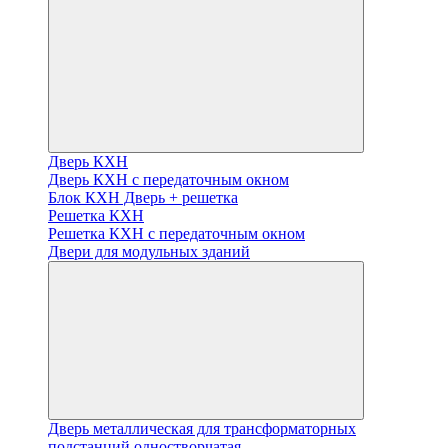
Дверь КХН
Дверь КХН с передаточным окном
Блок КХН Дверь + решетка
Решетка КХН
Решетка КХН с передаточным окном
Двери для модульных зданий
Дверь металлическая для трансформаторных
подстанций одностворчатая