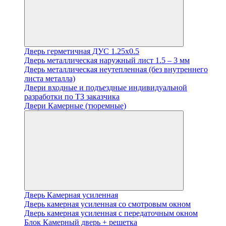
Дверь герметичная ДУС 1.25х0.5
Дверь металлическая наружный лист 1.5 – 3 мм
Дверь металлическая неутепленная (без внутреннего
листа металла)
Двери входные и подъездные индивидуальной
разработки по ТЗ заказчика
Двери Камерные (тюремные)
Дверь Камерная усиленная
Дверь камерная усиленная со смотровым окном
Дверь камерная усиленная с передаточным окном
Блок Камерный дверь + решетка