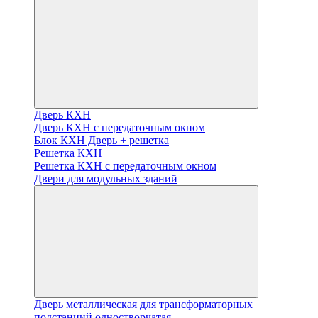
Дверь КХН
Дверь КХН с передаточным окном
Блок КХН Дверь + решетка
Решетка КХН
Решетка КХН с передаточным окном
Двери для модульных зданий
Дверь металлическая для трансформаторных
подстанций одностворчатая