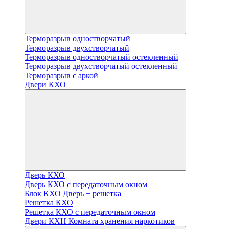
Терморазрыв одностворчатый
Терморазрыв двухстворчатый
Терморазрыв одностворчатый остекленный
Терморазрыв двухстворчатый остекленный
Терморазрыв с аркой
Двери КХО
Дверь КХО
Дверь КХО с передаточным окном
Блок КХО Дверь + решетка
Решетка КХО
Решетка КХО с передаточным окном
Двери КХН Комната хранения наркотиков