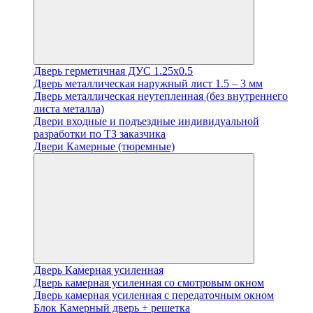
Дверь герметичная ДУС 1.25х0.5
Дверь металлическая наружный лист 1.5 – 3 мм
Дверь металлическая неутепленная (без внутреннего
листа металла)
Двери входные и подъездные индивидуальной
разработки по ТЗ заказчика
Двери Камерные (тюремные)
Дверь Камерная усиленная
Дверь камерная усиленная со смотровым окном
Дверь камерная усиленная с передаточным окном
Блок Камерный дверь + решетка